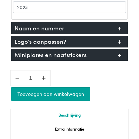
+
Naam en nummer
+
Logo's aanpassen?
+
Miniplates en naafstickers
Stickerset
04
voor
Toevoegen aan winkelwagen
Kawasaki
aantal
Beschrijving
Extra informatie