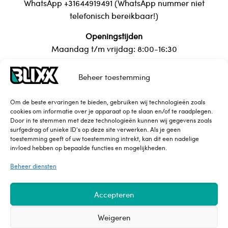
WhatsApp +31644919491 (WhatsApp nummer niet
telefonisch bereikbaar!)
Openingstijden
Maandag t/m vrijdag: 8:00-16:30
Beheer toestemming
Over Blixx
Om de beste ervaringen te bieden, gebruiken wij technologieën zoals
cookies om informatie over je apparaat op te slaan en/of te raadplegen.
Contact
Door in te stemmen met deze technologieën kunnen wij gegevens zoals
Maattabel
surfgedrag of unieke ID's op deze site verwerken. Als je geen
toestemming geeft of uw toestemming intrekt, kan dit een nadelige
Privacy Policy
invloed hebben op bepaalde functies en mogelijkheden.
Leveringsvoorwaarden
Beheer diensten
Accepteren
Weigeren
© blixx.mx