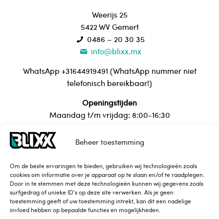
Weerijs 25
5422 WV Gemert
0486 – 20 30 35
info@blixx.mx
WhatsApp +31644919491 (WhatsApp nummer niet
telefonisch bereikbaar!)
Openingstijden
Maandag t/m vrijdag: 8:00-16:30
Beheer toestemming
Over Blixx
Om de beste ervaringen te bieden, gebruiken wij technologieën zoals
cookies om informatie over je apparaat op te slaan en/of te raadplegen.
Contact
Door in te stemmen met deze technologieën kunnen wij gegevens zoals
Maattabel
surfgedrag of unieke ID's op deze site verwerken. Als je geen
toestemming geeft of uw toestemming intrekt, kan dit een nadelige
Privacy Policy
invloed hebben op bepaalde functies en mogelijkheden.
Leveringsvoorwaarden