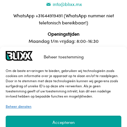
info@blixx.mx
WhatsApp +31644919491 (WhatsApp nummer niet
telefonisch bereikbaar!)
Openingstijden
Maandag t/m vrijdag: 8:00-16:30
Beheer toestemming
Over Blixx
Om de beste ervaringen te bieden, gebruiken wij technologieën zoals
cookies om informatie over je apparaat op te slaan en/of te raadplegen.
Contact
Door in te stemmen met deze technologieën kunnen wij gegevens zoals
Maattabel
surfgedrag of unieke ID's op deze site verwerken. Als je geen
toestemming geeft of uw toestemming intrekt, kan dit een nadelige
Privacy Policy
invloed hebben op bepaalde functies en mogelijkheden.
Leveringsvoorwaarden
Beheer diensten
Accepteren