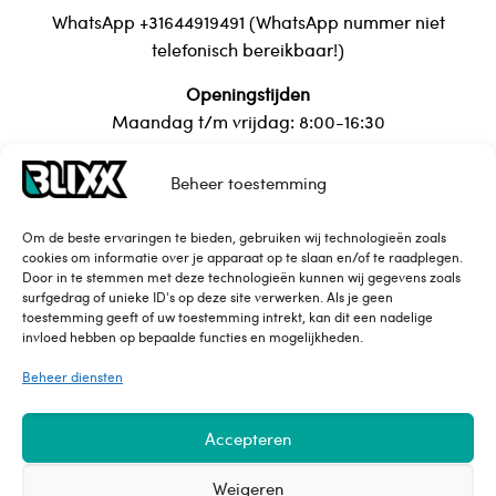
WhatsApp +31644919491 (WhatsApp nummer niet
telefonisch bereikbaar!)
Openingstijden
Maandag t/m vrijdag: 8:00-16:30
Beheer toestemming
Over Blixx
Om de beste ervaringen te bieden, gebruiken wij technologieën zoals
cookies om informatie over je apparaat op te slaan en/of te raadplegen.
Contact
Door in te stemmen met deze technologieën kunnen wij gegevens zoals
Maattabel
surfgedrag of unieke ID's op deze site verwerken. Als je geen
toestemming geeft of uw toestemming intrekt, kan dit een nadelige
Privacy Policy
invloed hebben op bepaalde functies en mogelijkheden.
Leveringsvoorwaarden
Beheer diensten
Accepteren
Weigeren