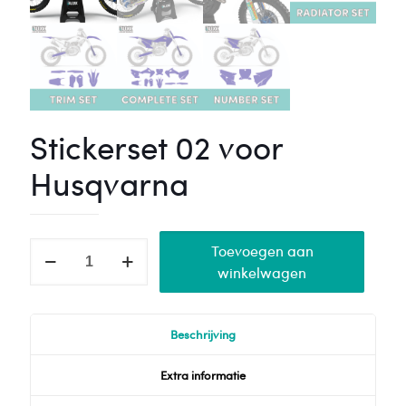
Stickerset 02 voor
Husqvarna
Stickerset
Toevoegen aan
02
winkelwagen
voor
Husqvarna
Beschrijving
aantal
Extra informatie