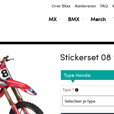
Over Blixx
Aanleveren
FAQ
MX
BMX
Merch
Honda
Stickerset 08 voor Honda
Stickerset 0
Type Honda
Type
*