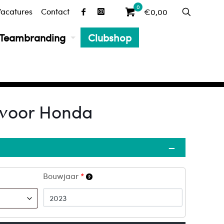
0
Vacatures
Contact
€0,00
Teambranding
Clubshop
Over Blixx
A
Vacatures
C
8 voor Honda
–
Bouwjaar
*