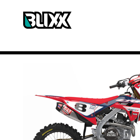
Home
Shop
Stickersets
MX bikes