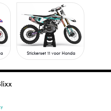
da
Stickerset 11 voor Honda
lixx
cy